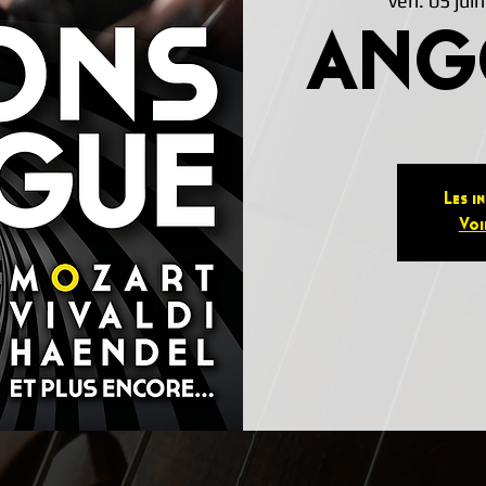
ven. 05 juin
ANG
Les i
Voi