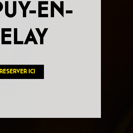
PUY-EN-
ELAY
RESERVER ICI