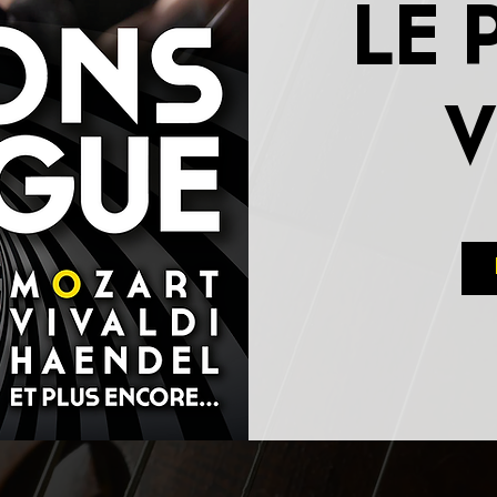
LE 
V