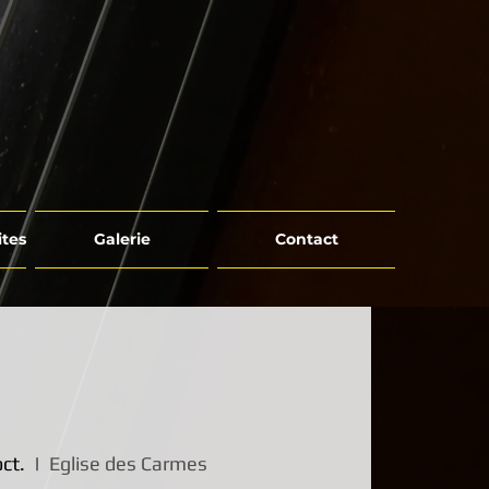
ites
Galerie
Contact
ct.
  |  
Eglise des Carmes