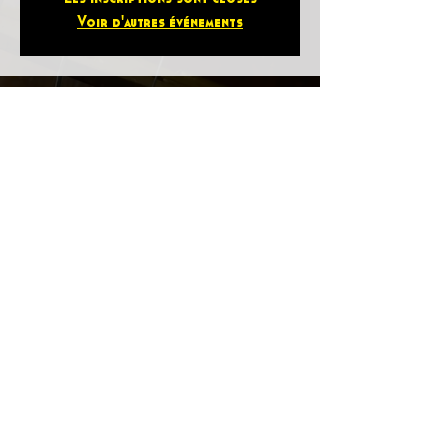
Voir d'autres événements
Heure et lieu
06 déc. 2024, 20:00 – 21:30
Eglise Protestante, Pl. des Dragons, 67700
Saverne, France
Partager cet événement
Politique en matière de cookies
Mentions légales